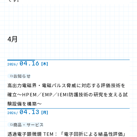
4月
04.16
[木]
2026/
お知らせ
高出力電磁界・電磁パルス脅威に対応する評価技術を
確立～HPEM／EMP／IEMI防護技術の研究を支える試
験設備を構築～
04.13
[月]
2026/
商品・サービス
透過電子顕微鏡 TEM：「電子回折による結晶性評価」