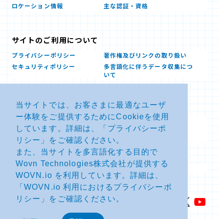
ロケーション情報
主な認証・資格
サイトのご利用について
プライバシーポリシー
著作権及びリンクの取り扱い
セキュリティポリシー
多言語化に伴うデータ収集につ
いて
当サイトでは、お客さまに最適なユーザ
お問い合せ
ー体験をご提供するためにCookieを使用
よくあるお問い合わせFAQ
SDSダウンロード
しています。詳細は、「
プライバシーポ
製品・サービスに関する重要な
その他のお問い合わせ
お知らせ
リシー
」をご確認ください。
また、当サイトを多言語化する目的で
Wovn Technologies株式会社が提供する
サイトマップ
WOVN.io を利用しています。詳細は、
「
WOVN.io 利用におけるプライバシーポ
リシー
」をご確認ください。