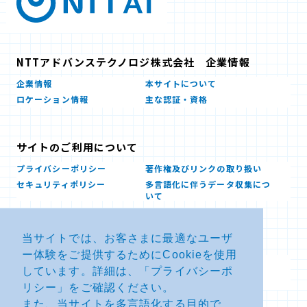
NTTアドバンステクノロジ株式会社 企業情報
企業情報
本サイトについて
ロケーション情報
主な認証・資格
サイトのご利用について
プライバシーポリシー
著作権及びリンクの取り扱い
セキュリティポリシー
多言語化に伴うデータ収集につ
いて
当サイトでは、お客さまに最適なユーザ
お問い合せ
ー体験をご提供するためにCookieを使用
よくあるお問い合わせFAQ
SDSダウンロード
しています。詳細は、「
プライバシーポ
製品・サービスに関する重要な
その他のお問い合わせ
お知らせ
リシー
」をご確認ください。
また、当サイトを多言語化する目的で