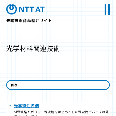
先端技術商品紹介サイト
光学材料関連技術
光学材料関連技術のサービス一覧
目次
光学特性評価
Si導波路やポリマー導波路をはじめとした導波路デバイスの評