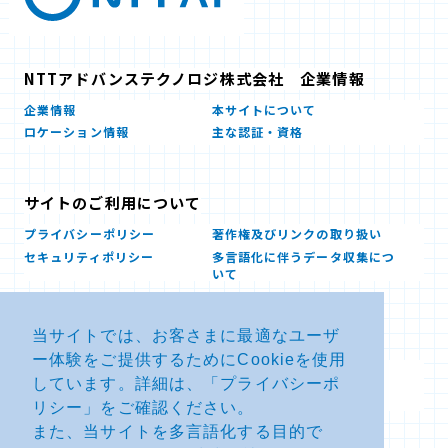
NTTアドバンステクノロジ株式会社 企業情報
企業情報
本サイトについて
ロケーション情報
主な認証・資格
サイトのご利用について
プライバシーポリシー
著作権及びリンクの取り扱い
セキュリティポリシー
多言語化に伴うデータ収集につ
いて
当サイトでは、お客さまに最適なユーザ
お問い合せ
ー体験をご提供するためにCookieを使用
よくあるお問い合わせFAQ
SDSダウンロード
しています。詳細は、「
プライバシーポ
製品・サービスに関する重要な
その他のお問い合わせ
お知らせ
リシー
」をご確認ください。
また、当サイトを多言語化する目的で