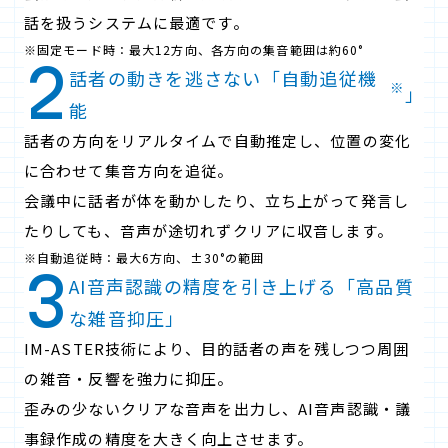
話を扱うシステムに最適です。
※固定モード時：最大12方向、各方向の集音範囲は約60°
話者の動きを逃さない「自動追従機
※
」
能
話者の方向をリアルタイムで自動推定し、位置の変化
に合わせて集音方向を追従。
会議中に話者が体を動かしたり、立ち上がって発言し
たりしても、音声が途切れずクリアに収音します。
※自動追従時：最大6方向、±30°の範囲
AI音声認識の精度を引き上げる「高品質
な雑音抑圧」
IM-ASTER技術により、目的話者の声を残しつつ周囲
の雑音・反響を強力に抑圧。
歪みの少ないクリアな音声を出力し、AI音声認識・議
事録作成の精度を大きく向上させます。