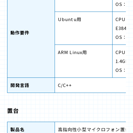
OS：Win
Ubuntu用
CPU：Qu
E3845
動作要件
OS：Ubu
ARM Linux用
CPU：C
1.4G
OS：Lin
開発言語
C/C++
置台
製品名
高指向性小型マイクロフォン置台-0