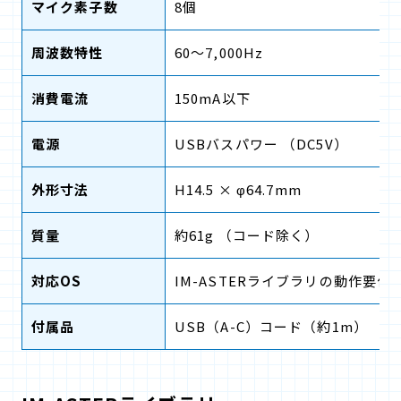
マイク素子数
8個
周波数特性
60～7,000Hz
消費電流
150mA以下
電源
USBバスパワー （DC5V）
外形寸法
H14.5 × φ64.7mm
質量
約61g （コード除く）
対応OS
IM-ASTERライブラリの動作要件
付属品
USB（A-C）コード（約1m）