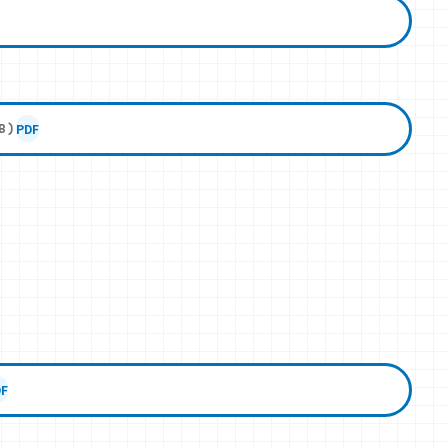
PDF
B)
DF