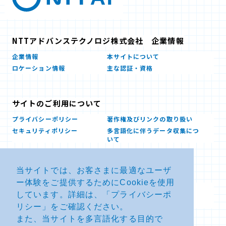
NTTアドバンステクノロジ株式会社 企業情報
企業情報
本サイトについて
ロケーション情報
主な認証・資格
サイトのご利用について
プライバシーポリシー
著作権及びリンクの取り扱い
セキュリティポリシー
多言語化に伴うデータ収集につ
いて
当サイトでは、お客さまに最適なユーザ
お問い合せ
ー体験をご提供するためにCookieを使用
よくあるお問い合わせFAQ
SDSダウンロード
しています。詳細は、「
プライバシーポ
製品・サービスに関する重要な
その他のお問い合わせ
お知らせ
リシー
」をご確認ください。
また、当サイトを多言語化する目的で