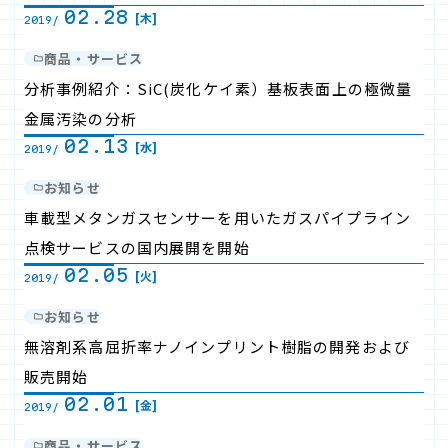
02.28
[木]
2019/
商品・サービス
分析事例紹介：SiC(炭化ケイ素）基板表面上の極微量
金属汚染の分析
02.13
[水]
2019/
お知らせ
車載型メタンガスセンサーを用いたガスパイプライン
点検サービスの国内展開を開始
02.05
[火]
2019/
お知らせ
無溶剤系高屈折率ナノインプリント樹脂の開発および
販売開始
02.01
[金]
2019/
商品・サービス