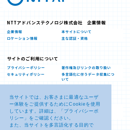
NTTアドバンステクノロジ株式会社 企業情報
企業情報
本サイトについて
ロケーション情報
主な認証・資格
サイトのご利用について
プライバシーポリシー
著作権及びリンクの取り扱い
セキュリティポリシー
多言語化に伴うデータ収集につ
いて
当サイトでは、お客さまに最適なユーザ
お問い合せ
ー体験をご提供するためにCookieを使用
よくあるお問い合わせFAQ
SDSダウンロード
しています。詳細は、「
プライバシーポ
製品・サービスに関する重要な
その他のお問い合わせ
お知らせ
リシー
」をご確認ください。
また、当サイトを多言語化する目的で