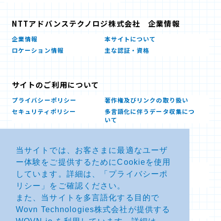
NTTアドバンステクノロジ株式会社 企業情報
企業情報
本サイトについて
ロケーション情報
主な認証・資格
サイトのご利用について
プライバシーポリシー
著作権及びリンクの取り扱い
セキュリティポリシー
多言語化に伴うデータ収集につ
いて
当サイトでは、お客さまに最適なユーザ
お問い合せ
ー体験をご提供するためにCookieを使用
よくあるお問い合わせFAQ
SDSダウンロード
しています。詳細は、「
プライバシーポ
製品・サービスに関する重要な
その他のお問い合わせ
お知らせ
リシー
」をご確認ください。
また、当サイトを多言語化する目的で
Wovn Technologies株式会社が提供する
サイトマップ