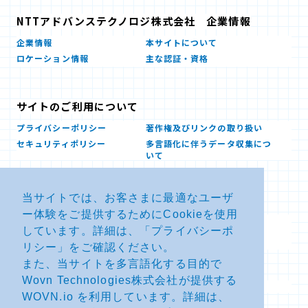
NTTアドバンステクノロジ株式会社 企業情報
企業情報
本サイトについて
ロケーション情報
主な認証・資格
サイトのご利用について
プライバシーポリシー
著作権及びリンクの取り扱い
セキュリティポリシー
多言語化に伴うデータ収集につ
いて
当サイトでは、お客さまに最適なユーザ
お問い合せ
ー体験をご提供するためにCookieを使用
よくあるお問い合わせFAQ
SDSダウンロード
しています。詳細は、「
プライバシーポ
製品・サービスに関する重要な
その他のお問い合わせ
お知らせ
リシー
」をご確認ください。
また、当サイトを多言語化する目的で
Wovn Technologies株式会社が提供する
サイトマップ
WOVN.io を利用しています。詳細は、