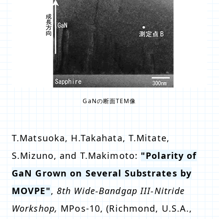
GaNの断面TEM像
T.Matsuoka, H.Takahata, T.Mitate,
S.Mizuno, and T.Makimoto:
"Polarity of
GaN Grown on Several Substrates by
MOVPE"
,
8th Wide-Bandgap III-Nitride
Workshop,
MPos-10, (Richmond, U.S.A.,