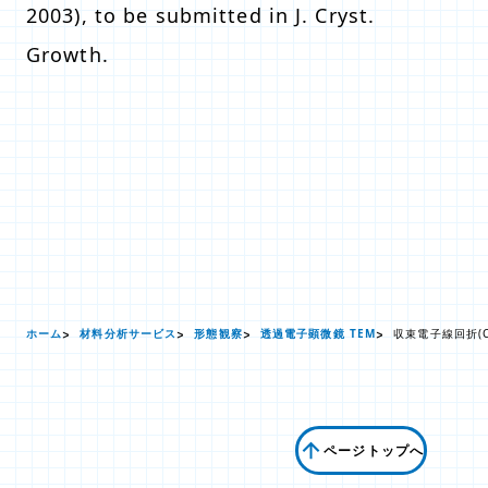
2003), to be submitted in J. Cryst.
Growth.
ホーム
材料分析サービス
形態観察
透過電子顕微鏡 TEM
収束電子線回折(C
ページトップへ