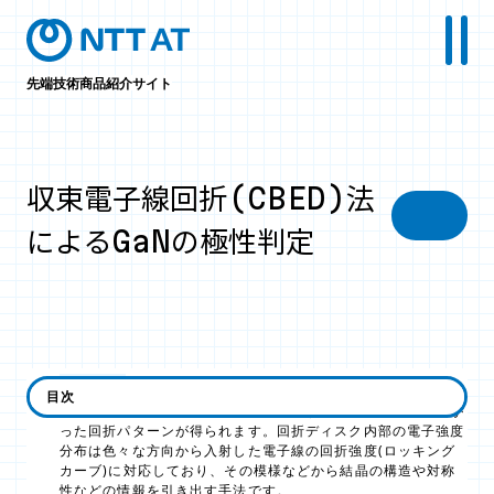
先端技術商品紹介サイト
収束電子線回折(CBED)法
によるGaNの極性判定
CBED法
：
目次
円錐状に収束した電子線を試料に入射するとディスク状に広が
った回折パターンが得られます。回折ディスク内部の電子強度
分布は色々な方向から入射した電子線の回折強度(ロッキング
カーブ)に対応しており、その模様などから結晶の構造や対称
性などの情報を引き出す手法です。