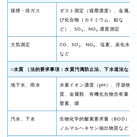
煤煙・排ガス
ダスト測定（煤塵濃度）、金属及
び化合物（カドミウム、鉛な
ど）、SO
、NO
濃度測定
x
x
大気測定
CO、SO
、NO
、塩素、炭化水素
2
x
など
○水質
（法的要求事項：水質汚濁防止法、下水道法など)
地下水、雨水
水素イオン濃度（pH）、浮遊物
質、金属類、有機化合物含有量、
窒素、燐
汚水、下水
生物化学的酸素要求量（BOD）、
ノルマルヘキサン抽出物質など