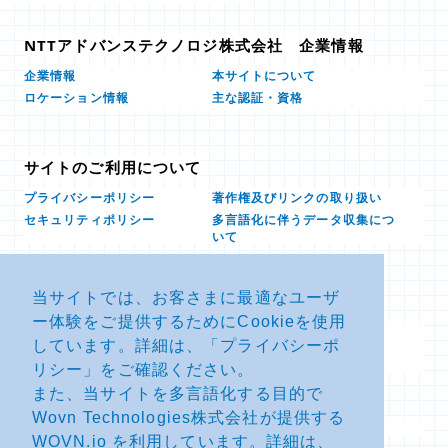
NTTアドバンステクノロジ株式会社 企業情報
本サイトについて
企業情報
ロケーション情報
主な認証・資格
サイトのご利用について
プライバシーポリシー
著作権及びリンクの取り扱い
多言語化に伴うデータ収集につ
セキュリティポリシー
いて
当サイトでは、お客さまに最適なユーザ
お問い合せ
ー体験をご提供するためにCookieを使用
よくあるお問い合わせFAQ
SDSダウンロード
しています。詳細は、「
プライバシーポ
製品・サービスに関する重要な
その他のお問い合わせ
お知らせ
リシー
」をご確認ください。
また、当サイトを多言語化する目的で
Wovn Technologies株式会社が提供する
サイトマップ
WOVN.io を利用しています。詳細は、