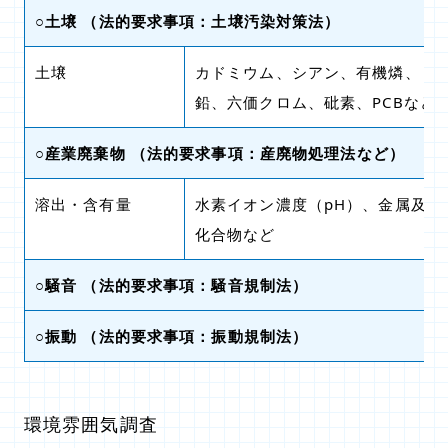
○土壌
（法的要求事項：土壌汚染対策法）
土壌
カドミウム、シアン、有機燐、
鉛、六価クロム、砒素、PCBなど
○産業廃棄物
（法的要求事項：産廃物処理法など）
溶出・含有量
水素イオン濃度（pH）、金属及び
化合物など
○騒音
（法的要求事項：騒音規制法）
○振動
（法的要求事項：振動規制法）
環境雰囲気調査