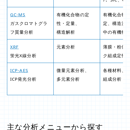
GC-MS
有機化合物の定
有機化合物
ガスクロマトグラ
性・定量、
定、構造決定
フ質量分析
構造解析
中の有機物
XRF
元素分析
薄膜・粉体
蛍光X線分析
ク組成定性
ICP-AES
微量元素分析、
各種材料、
ICP発光分析
多元素分析
組成分析
主な分析メニューから探す