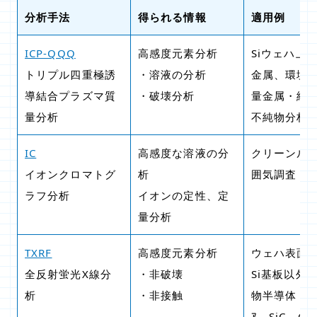
分析手法
得られる情報
適用例
ICP-QQQ
高感度元素分析
Siウェハ上
トリプル四重極誘
・溶液の分析
金属、環境
導結合プラズマ質
・破壊分析
量金属・純
量分析
不純物分析
IC
高感度な溶液の分
クリーンル
イオンクロマトグ
析
囲気調査
ラフ分析
イオンの定性、定
量分析
TXRF
高感度元素分析
ウェハ表面
全反射蛍光X線分
・非破壊
Si基板以外
析
・非接触
物半導体（ｻﾌ
ｱ、SiC、Ga