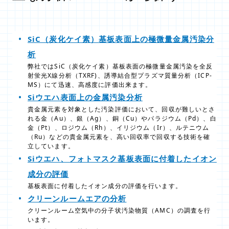
SiC（炭化ケイ素）基板表面上の極微量金属汚染分
析
弊社ではSiC（炭化ケイ素）基板表面の極微量金属汚染を全反
射蛍光X線分析（TXRF)、誘導結合型プラズマ質量分析（ICP-
MS）にて迅速、高感度に評価出来ます。
Siウエハ表面上の金属汚染分析
貴金属元素を対象とした汚染評価において、回収が難しいとさ
れる金（Au）、銀（Ag）、銅（Cu）やパラジウム（Pd）、白
金（Pt）、ロジウム（Rh）、イリジウム（Ir）、ルテニウム
（Ru）などの貴金属元素を、高い回収率で回収する技術を確
立しています。
Siウエハ、フォトマスク基板表面に付着したイオン
成分の評価
基板表面に付着したイオン成分の評価を行います。
クリーンルームエアの分析
クリーンルーム空気中の分子状汚染物質（AMC）の調査を行
います。