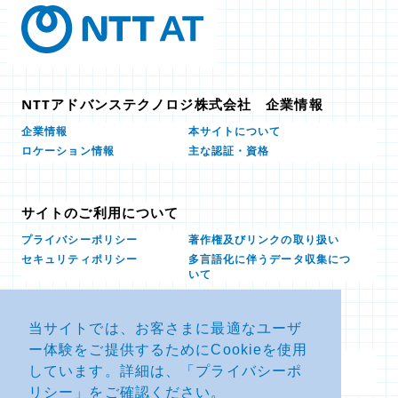
NTTアドバンステクノロジ株式会社 企業情報
本サイトについて
企業情報
ロケーション情報
主な認証・資格
サイトのご利用について
プライバシーポリシー
著作権及びリンクの取り扱い
多言語化に伴うデータ収集につ
セキュリティポリシー
いて
当サイトでは、お客さまに最適なユーザ
お問い合せ
ー体験をご提供するためにCookieを使用
よくあるお問い合わせFAQ
SDSダウンロード
しています。詳細は、「
プライバシーポ
製品・サービスに関する重要な
その他のお問い合わせ
お知らせ
リシー
」をご確認ください。