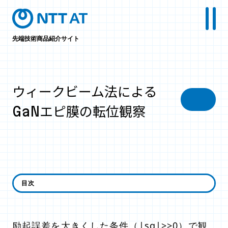
先端技術商品紹介サイト
ウィークビーム法による
GaNエピ膜の転位観察
ウィークビーム法とは
目次
励起誤差を大きくした条件（|sg|>>0）で観