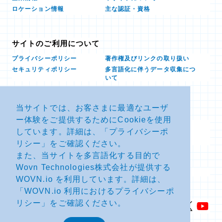
ロケーション情報
主な認証・資格
サイトのご利用について
プライバシーポリシー
著作権及びリンクの取り扱い
多言語化に伴うデータ収集につ
セキュリティポリシー
いて
当サイトでは、お客さまに最適なユーザ
お問い合せ
ー体験をご提供するためにCookieを使用
よくあるお問い合わせFAQ
SDSダウンロード
しています。詳細は、「
プライバシーポ
製品・サービスに関する重要な
その他のお問い合わせ
お知らせ
リシー
」をご確認ください。
また、当サイトを多言語化する目的で
Wovn Technologies株式会社が提供する
サイトマップ
WOVN.io を利用しています。詳細は、
「
WOVN.io 利用におけるプライバシーポ
リシー
」をご確認ください。