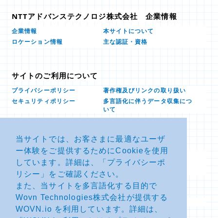
NTTアドバンステクノロジ株式会社 企業情報
本サイトについて
企業情報
ロケーション情報
主な認証・資格
サイトのご利用について
プライバシーポリシー
著作権及びリンクの取り扱い
多言語化に伴うデータ収集につ
セキュリティポリシー
いて
当サイトでは、お客さまに最適なユーザ
お問い合せ
ー体験をご提供するためにCookieを使用
よくあるお問い合わせFAQ
SDSダウンロード
しています。詳細は、「
プライバシーポ
製品・サービスに関する重要な
その他のお問い合わせ
お知らせ
リシー
」をご確認ください。
また、当サイトを多言語化する目的で
Wovn Technologies株式会社が提供する
サイトマップ
WOVN.io を利用しています。詳細は、