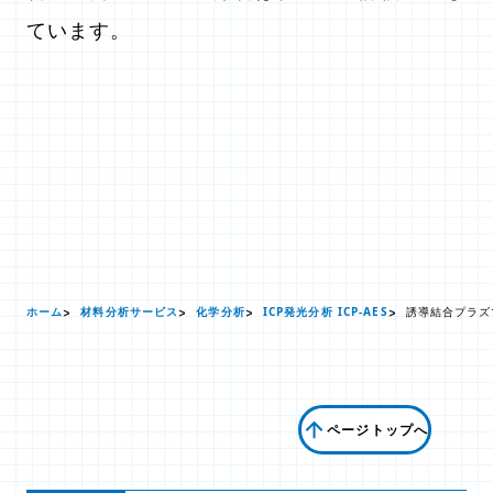
ています。
ホーム
材料分析サービス
化学分析
ICP発光分析 ICP-AES
誘導結合プラズマ
ページトップへ