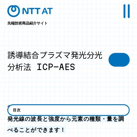
先端技術商品紹介サイト
誘導結合プラズマ発光分光
分析法 ICP-AES
材料開発ご担当の方へ
目次
発光線の波長と強度から元素の種類・量を調
べることができます！