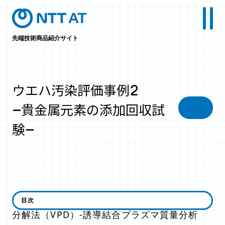
先端技術商品紹介サイト
ウエハ汚染評価事例2
-貴金属元素の添加回収試
験-
シリコンウエハ表面上の微量金属汚染を気相
目次
分解法（VPD）-誘導結合プラズマ質量分析