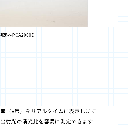
定器PCA2000D
円率（γ度）をリアルタイムに表示します
バ出射光の消光比を容易に測定できます