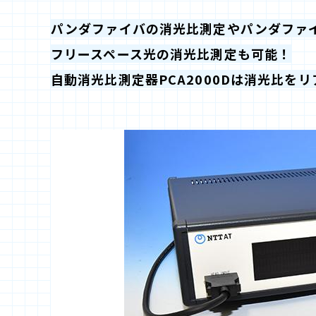
パンダファイバの消光比測定やパンダファ
フリースペース光の消光比測定も可能！
自動消光比測定器PCA2000Dは消光比を