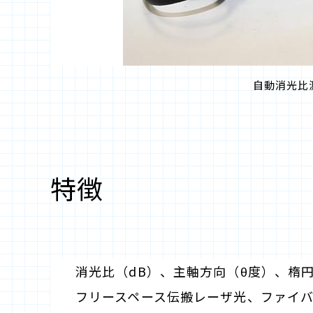
自動消光比測
特徴
消光比（dB）、主軸方向（θ度）、楕
フリースペース伝搬レーザ光、ファイ