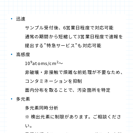
迅速
サンプル受付後、6営業日程度で対応可能
通常の期間から短縮して3営業日程度で速報を
提出する"特急サービス"も対応可能
高感度
9
2
10
atoms/cm
～
非破壊・非接触で煩雑な前処理が不要なため、
コンタミネーションを抑制
面内分布を取ることで、汚染箇所を特定
多元素
多元素同時分析
※ 検出元素に制限があります。ご相談くださ
い。