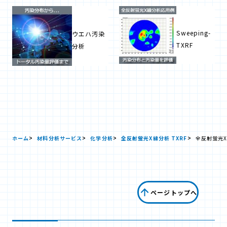
Sweeping-
ウエハ汚染
TXRF
分析
ホーム
材料分析サービス
化学分析
全反射蛍光X線分析 TXRF
全反射蛍光X
ページトップへ