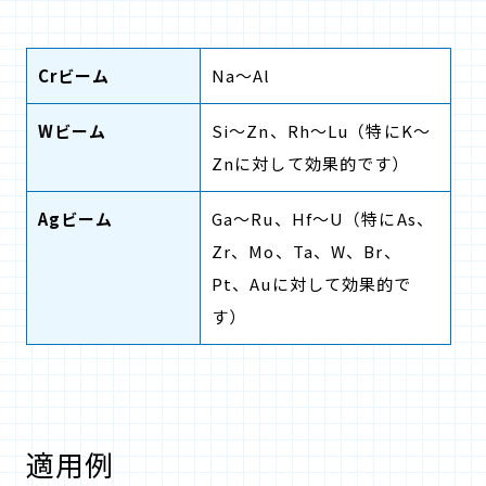
Crビーム
Na～Al
Wビーム
Si～Zn、Rh～Lu（特にK～
Znに対して効果的です）
Agビーム
Ga～Ru、Hf～U（特にAs、
Zr、Mo、Ta、W、Br、
Pt、Auに対して効果的で
す）
適用例