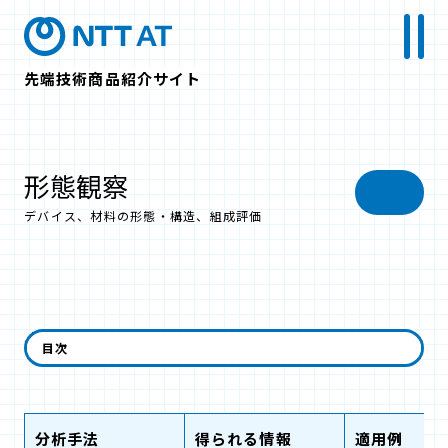
先端技術商品紹介サイト
形態観察
デバイス、材料の形態・構造、組成評価
分析手法から探す
目次
分析手法
得られる情報
適用例