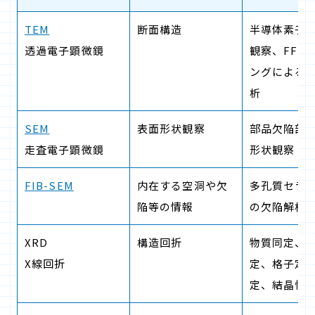
TEM
断面構造
半導体素子
透過電子顕微鏡
観察、FFT
ングによる
析
SEM
表面形状観察
部品欠陥部
走査電子顕微鏡
形状観察
FIB-SEM
内在する空洞や欠
多孔質セラ
陥等の情報
の欠陥解析
XRD
構造回折
物質同定、
X線回折
定、格子定
定、結晶性