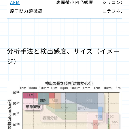
AFM
表面微小凹凸観察
シリコンの
原子間力顕微鏡
ロラフネス
分析手法と検出感度、サイズ（イメー
ジ）