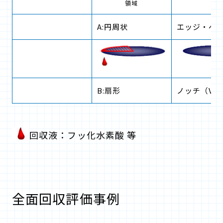
領域
A:円周状
エッジ・ベ
B:扇形
ノッチ（V
回収液：フッ化水素酸 等
全面回収評価事例