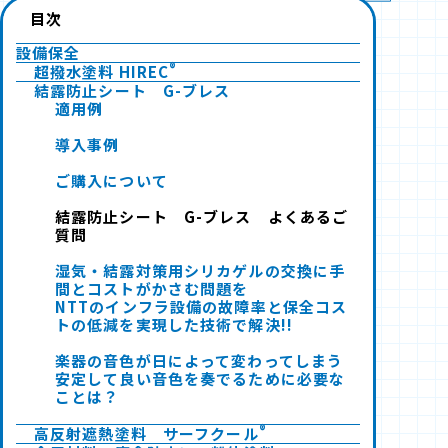
目次
設備保全
®
超撥水塗料 HIREC
結露防止シート G-ブレス
適用例
導入事例
ご購入について
結露防止シート G-ブレス よくあるご
質問
湿気・結露対策用シリカゲルの交換に手
間とコストがかさむ問題を
NTTのインフラ設備の故障率と保全コス
トの低減を実現した技術で解決!!
楽器の音色が日によって変わってしまう
安定して良い音色を奏でるために必要な
ことは？
®
高反射遮熱塗料 サーフクール