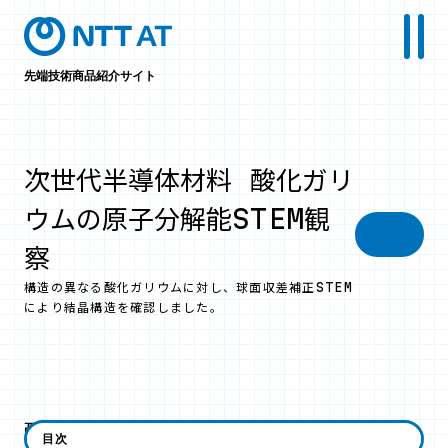
先端技術商品紹介サイト
次世代半導体材料 酸化ガリ
ウムの原子分解能STEM観
察
構造の異なる酸化ガリウムに対し、球面収差補正STEM
により結晶構造を確認しました。
酸化ガリウム 注目の次世代半
目次