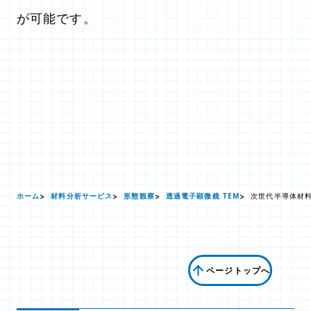
が可能です。
ホーム
材料分析サービス
形態観察
透過電子顕微鏡 TEM
次世代半導体材料
ページトップへ