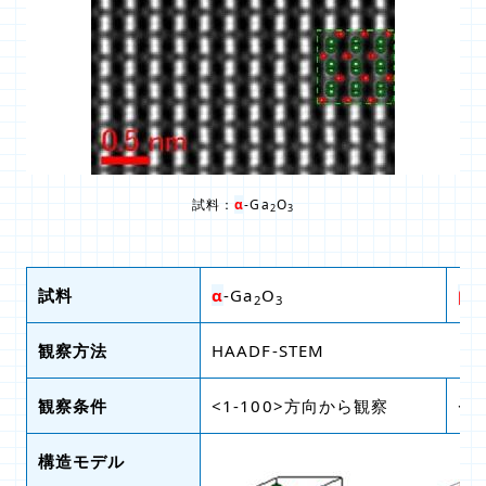
試料：
α
-Ga
O
2
3
試料
α
-Ga
O
β
-
2
3
観察方法
HAADF-STEM
観察条件
<1-100>方向から観察
<
構造モデル