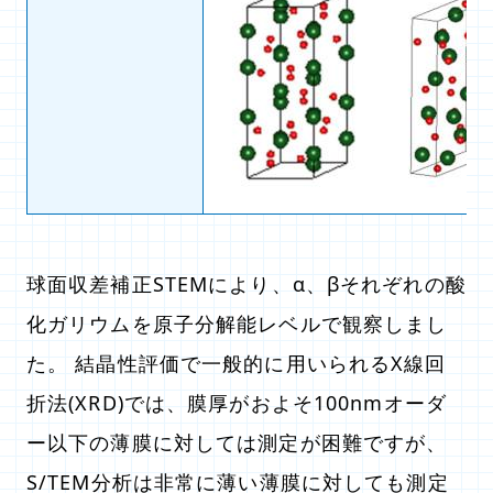
球面収差補正STEMにより、α、βそれぞれの酸
化ガリウムを原子分解能レベルで観察しまし
た。 結晶性評価で一般的に用いられるX線回
折法(XRD)では、膜厚がおよそ100nmオーダ
ー以下の薄膜に対しては測定が困難ですが、
S/TEM分析は非常に薄い薄膜に対しても測定