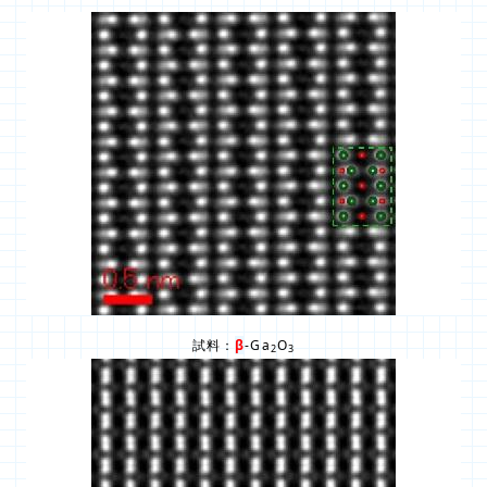
試料：
β
-Ga
O
2
3