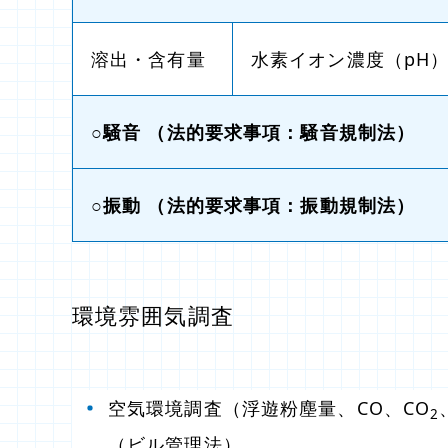
溶出・含有量
水素イオン濃度（pH
○騒音
（法的要求事項：騒音規制法）
○振動
（法的要求事項：振動規制法）
環境雰囲気調査
空気環境調査（浮遊粉塵量、CO、CO
2
（ビル管理法）