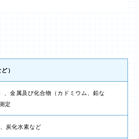
など）
）、金属及び化合物（カドミウム、鉛な
測定
、炭化水素など