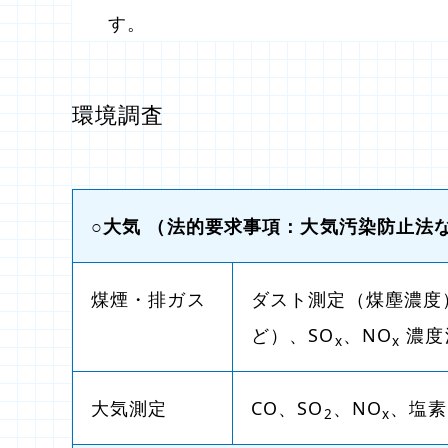
す。
環境調査
○大気
（法的要求事項：大気汚染防止法
煤煙・排ガス
ダスト測定（煤塵濃度
ど）、SO
、NO
濃度
x
x
大気測定
CO、SO
、NO
、塩素
2
x