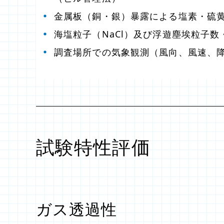
金属板（銅・銀）暴露による塩素・硫
海塩粒子（NaCl）及び浮遊塵埃粒子数
調査場所での気象観測（風向、風速、
試験特性評価
ガス透過性