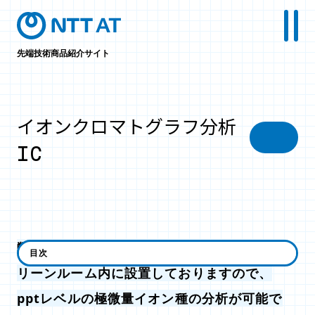
先端技術商品紹介サイト
イオンクロマトグラフ分析
IC
弊社は、濃縮分析可能な高感度な装置を、ク
目次
リーンルーム内に設置しておりますので、
pptレベルの極微量イオン種の分析が可能で