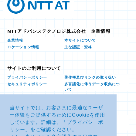
NTTアドバンステクノロジ株式会社 企業情報
本サイトについて
企業情報
ロケーション情報
主な認証・資格
サイトのご利用について
プライバシーポリシー
著作権及びリンクの取り扱い
多言語化に伴うデータ収集につ
セキュリティポリシー
いて
当サイトでは、お客さまに最適なユーザ
お問い合せ
ー体験をご提供するためにCookieを使用
よくあるお問い合わせFAQ
SDSダウンロード
しています。詳細は、「
プライバシーポ
製品・サービスに関する重要な
その他のお問い合わせ
お知らせ
リシー
」をご確認ください。