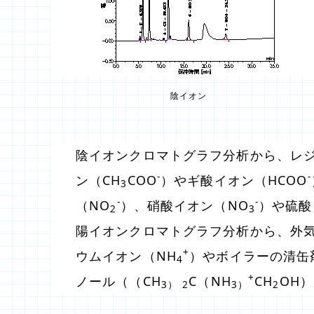
陰イオン
陰イオンクロマトグラフ分析から、レ
-
-
ン（CH
COO
）やギ酸イオン（HCOO
3
-
-
（NO
）、硝酸イオン（NO
）や硫酸
2
3
陽イオンクロマトグラフ分析から、外
+
ウムイオン（NH
）やボイラーの清缶剤
4
+
ノール（（CH
C（NH
CH
OH
3）
2
3）
2