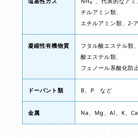
塩基性ガス
NH
、代表的なアミ
4
チルアミン類、
エチルアミン類、2-ア
凝縮性有機物質
フタル酸エステル類
酸エステル類、
フェノール系酸化防
ドーパント類
B、P など
金属
Na、Mg、Al、K、C