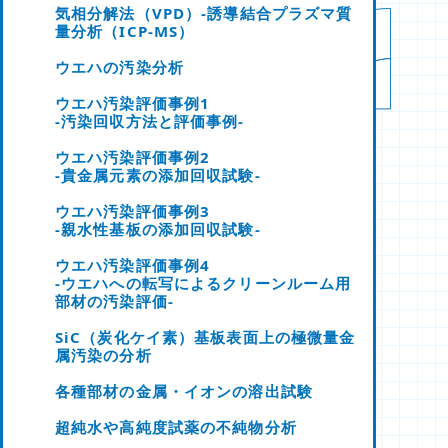
気相分解法（VPD）-誘導結合プラズマ質
量分析（ICP-MS）
ウエハの汚染分析
ウエハ汚染評価事例1
-汚染回収方法と評価事例-
ウエハ汚染評価事例2
-貴金属元素の添加回収試験-
ウエハ汚染評価事例3
-親水性基板の添加回収試験-
ウエハ汚染評価事例4
-ウエハへの転写によるクリーンルーム用
部材の汚染評価-
SiC（炭化ケイ素）基板表面上の極微量金
属汚染の分析
各種部材の金属・イオンの溶出試験
超純水や高純度試薬の不純物分析