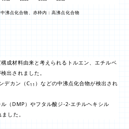
：中沸点化合物、
赤枠
内：高沸点化合物
。
置構成材料由来と考えられるトルエン、エチルベ
が検出されました。
ンデカン（C
）などの中沸点化合物が検出され
11
ル（DMP）やフタル酸ジ-2-エチルヘキシル
れました。