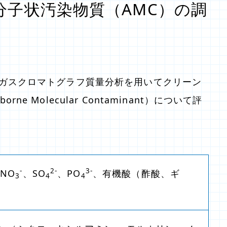
分子状汚染物質（AMC）の調
フ、ガスクロマトグラフ質量分析を用いてクリーン
e Molecular Contaminant）について評
-
2-
3-
NO
、SO
、PO
、有機酸（酢酸、ギ
3
4
4