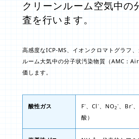
クリーンルーム空気中の
査を行います。
高感度なICP-MS、イオンクロマトグラ
ルーム大気中の分子状汚染物質（AMC：Airborn
価します。
-
-
-
-
酸性ガス
F
、Cl
、NO
、Br
、
2
酸）
+