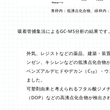
青枠
内：低沸点化合物、
緑枠
内
吸着管捕集法によるGC-MS分析の結果です
外気、レジストなどの薬品、建築・装
ンゼン、キシレンなどの低沸点化合物
ベンズアルデヒドやデカン（C
）・ウ
10
ました。
可塑剤由来と考えられるフタル酸ジメチ
（DOP）などの高沸点化合物が検出さ