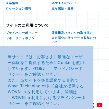
本サイトについて
企業情報
ロケーション情報
主な認証・資格
サイトのご利用について
プライバシーポリシー
著作権及びリンクの取り扱い
多言語化に伴うデータ収集につ
セキュリティポリシー
いて
当サイトでは、お客さまに最適なユーザ
お問い合せ
ー体験をご提供するためにCookieを使用
よくあるお問い合わせFAQ
SDSダウンロード
しています。詳細は、「
プライバシーポ
製品・サービスに関する重要な
その他のお問い合わせ
お知らせ
リシー
」をご確認ください。
また、当サイトを多言語化する目的で
Wovn Technologies株式会社が提供する
サイトマップ
WOVN.io を利用しています。詳細は、
「
WOVN.io 利用におけるプライバシーポ
リシー
」をご確認ください。