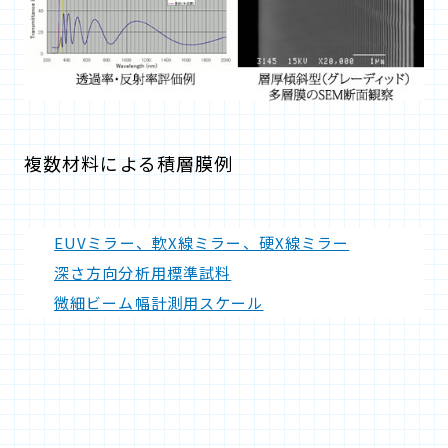
複数材料による積層膜例
EUVミラー、軟X線ミラー、硬X線ミラー
深さ方向分析用標準試料
微細ビーム幅計測用スケール