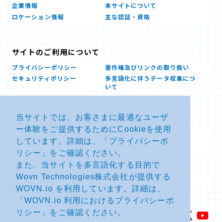
企業情報
本サイトについて
ロケーション情報
主な認証・資格
サイトのご利用について
プライバシーポリシー
著作権及びリンクの取り扱い
セキュリティポリシー
多言語化に伴うデータ収集につ
いて
当サイトでは、お客さまに最適なユーザ
お問い合せ
ー体験をご提供するためにCookieを使用
よくあるお問い合わせFAQ
SDSダウンロード
しています。詳細は、「
プライバシーポ
製品・サービスに関する重要な
その他のお問い合わせ
お知らせ
リシー
」をご確認ください。
また、当サイトを多言語化する目的で
Wovn Technologies株式会社が提供する
サイトマップ
WOVN.io を利用しています。詳細は、
「
WOVN.io 利用におけるプライバシーポ
リシー
」をご確認ください。