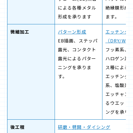
による各種メタル
絶縁膜形成
形成を承ります
ます。
微細加工
パターン形成
エッチング
EB描画、ステッパ
（DRY/WE
露光、コンタクト
フッ素系、
露光によるパター
ハロゲン系
ニングを承りま
ス種による
す。
エッチング
系、塩酸系、
エッチャン
るウエット
ングを承り
後工程
研磨・劈開・ダイシング