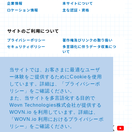
企業情報
本サイトについて
ロケーション情報
主な認証・資格
サイトのご利用について
プライバシーポリシー
著作権及びリンクの取り扱い
セキュリティポリシー
多言語化に伴うデータ収集につ
いて
当サイトでは、お客さまに最適なユーザ
お問い合せ
ー体験をご提供するためにCookieを使用
よくあるお問い合わせFAQ
SDSダウンロード
しています。詳細は、「
プライバシーポ
製品・サービスに関する重要な
その他のお問い合わせ
お知らせ
リシー
」をご確認ください。
また、当サイトを多言語化する目的で
Wovn Technologies株式会社が提供する
サイトマップ
WOVN.io を利用しています。詳細は、
「
WOVN.io 利用におけるプライバシーポ
リシー
」をご確認ください。