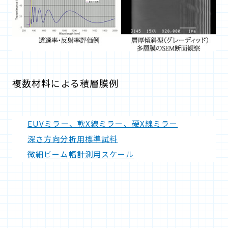
複数材料による積層膜例
EUVミラー、軟X線ミラー、硬X線ミラー
深さ方向分析用標準試料
微細ビーム幅計測用スケール