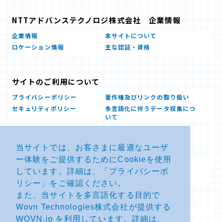
NTTアドバンステクノロジ株式会社 企業情報
企業情報
本サイトについて
ロケーション情報
主な認証・資格
サイトのご利用について
プライバシーポリシー
著作権及びリンクの取り扱い
セキュリティポリシー
多言語化に伴うデータ収集につ
いて
当サイトでは、お客さまに最適なユーザ
お問い合せ
ー体験をご提供するためにCookieを使用
よくあるお問い合わせFAQ
SDSダウンロード
しています。詳細は、「
プライバシーポ
製品・サービスに関する重要な
その他のお問い合わせ
お知らせ
リシー
」をご確認ください。
また、当サイトを多言語化する目的で
Wovn Technologies株式会社が提供する
サイトマップ
WOVN.io を利用しています。詳細は、