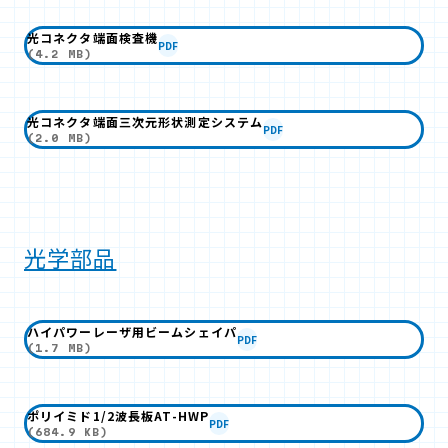
光コネクタ端面検査機
PDF
(4.2 MB)
光コネクタ端面三次元形状測定システム
PDF
(2.0 MB)
光学部品
ハイパワーレーザ用ビームシェイパ
PDF
(1.7 MB)
ポリイミド1/2波長板AT-HWP
PDF
(684.9 KB)