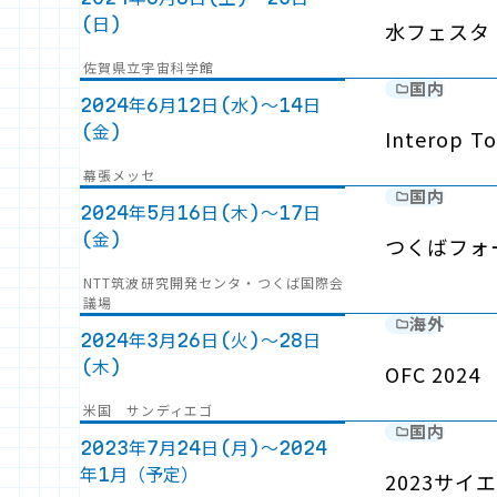
(日)
水フェスタ（
佐賀県立宇宙科学館
国内
2024年6月12日(水)～14日
(金)
Interop T
幕張メッセ
国内
2024年5月16日(木)～17日
(金)
つくばフォー
NTT筑波研究開発センタ・つくば国際会
議場
海外
2024年3月26日(火)～28日
(木)
OFC 2024
米国 サンディエゴ
国内
2023年7月24日(月)～2024
年1月（予定）
2023サ