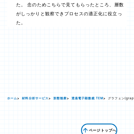
た。 念のためこちらで見てもらったところ、層数
がしっかりと観察できプロセスの適正化に役立っ
た。
ホーム
材料分析サービス
形態観察
透過電子顕微鏡 TEM
グラフェン(grap
ページトップへ