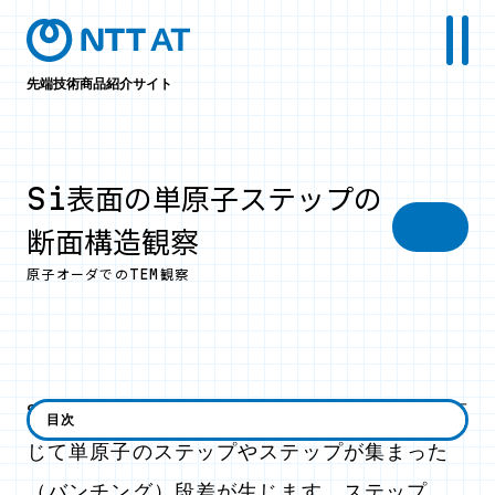
先端技術商品紹介サイト
Si表面の単原子ステップの
断面構造観察
原子オーダでのTEM観察
Si表面を高真空中熱処理すると、処理条件に応
目次
じて単原子のステップやステップが集まった
（バンチング）段差が生じます。ステップ、