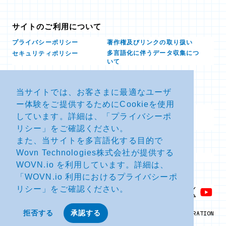
サイトのご利用について
プライバシーポリシー
著作権及びリンクの取り扱い
多言語化に伴うデータ収集につ
セキュリティポリシー
いて
当サイトでは、お客さまに最適なユーザ
お問い合せ
ー体験をご提供するためにCookieを使用
よくあるお問い合わせFAQ
SDSダウンロード
しています。詳細は、「
プライバシーポ
製品・サービスに関する重要な
その他のお問い合わせ
お知らせ
リシー
」をご確認ください。
また、当サイトを多言語化する目的で
Wovn Technologies株式会社が提供する
サイトマップ
WOVN.io を利用しています。詳細は、
「
WOVN.io 利用におけるプライバシーポ
リシー
」をご確認ください。
拒否する
承認する
© NTT ADVANCED TECHNOLOGY CORPORATION