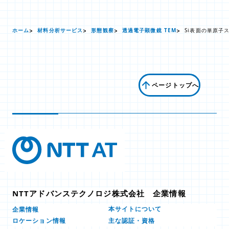
ホーム
材料分析サービス
形態観察
透過電子顕微鏡 TEM
Si表面の単原子
ページトップへ
NTTアドバンステクノロジ株式会社 企業情報
本サイトについて
企業情報
ロケーション情報
主な認証・資格