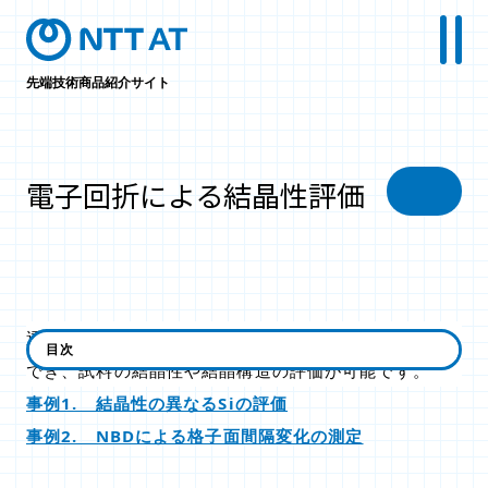
先端技術商品紹介サイト
電子回折による結晶性評価
透過電子顕微鏡（TEM）では電子回折パターンを取得
目次
でき、試料の結晶性や結晶構造の評価が可能です。
事例1. 結晶性の異なるSiの評価
事例2. NBDによる格子面間隔変化の測定