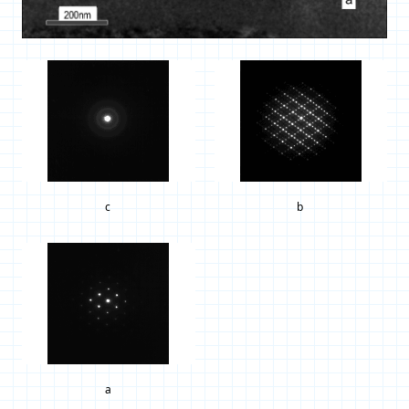
c
b
a