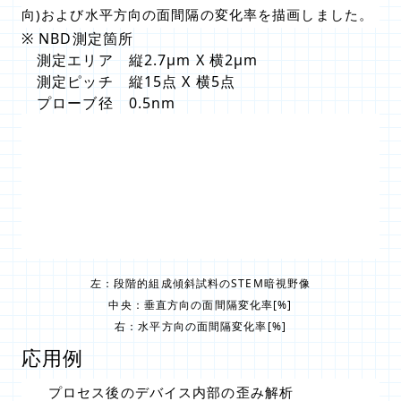
向)および水平方向の面間隔の変化率を描画しました。
※ NBD測定箇所
測定エリア 縦2.7μm X 横2μm
測定ピッチ 縦15点 X 横5点
プローブ径 0.5nm
左：段階的組成傾斜試料のSTEM暗視野像
中央：垂直方向の面間隔変化率[%]
右：水平方向の面間隔変化率[%]
応用例
プロセス後のデバイス内部の歪み解析