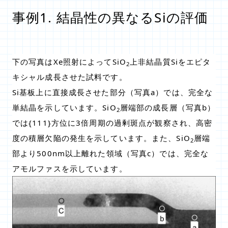
事例1. 結晶性の異なるSiの評価
下の写真はXe照射によってSiO
上非結晶質Siをエピタ
2
キシャル成長させた試料です。
Si基板上に直接成長させた部分（写真a）では、完全な
単結晶を示しています。SiO
層端部の成長層（写真b）
2
では{111}方位に3倍周期の過剰斑点が観察され、高密
度の積層欠陥の発生を示しています。また、SiO
層端
2
部より500nm以上離れた領域（写真c）では、完全な
アモルファスを示しています。