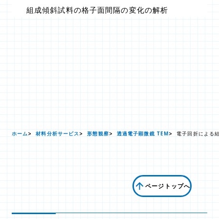
組成傾斜試料の格子面間隔の変化の解析
ホーム
材料分析サービス
形態観察
透過電子顕微鏡 TEM
電子回折による
ページトップへ