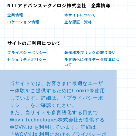
NTTアドバンステクノロジ株式会社 企業情報
企業情報
本サイトについて
ロケーション情報
主な認証・資格
サイトのご利用について
プライバシーポリシー
著作権及びリンクの取り扱い
セキュリティポリシー
多言語化に伴うデータ収集につ
いて
当サイトでは、お客さまに最適なユーザ
お問い合せ
ー体験をご提供するためにCookieを使用
よくあるお問い合わせFAQ
SDSダウンロード
しています。詳細は、「
プライバシーポ
製品・サービスに関する重要な
その他のお問い合わせ
お知らせ
リシー
」をご確認ください。
また、当サイトを多言語化する目的で
Wovn Technologies株式会社が提供する
サイトマップ
WOVN.io を利用しています。詳細は、
「
WOVN.io 利用におけるプライバシーポ