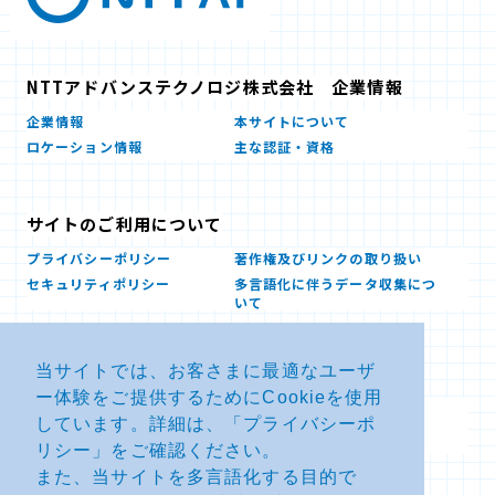
NTTアドバンステクノロジ株式会社 企業情報
企業情報
本サイトについて
ロケーション情報
主な認証・資格
サイトのご利用について
プライバシーポリシー
著作権及びリンクの取り扱い
セキュリティポリシー
多言語化に伴うデータ収集につ
いて
当サイトでは、お客さまに最適なユーザ
お問い合せ
ー体験をご提供するためにCookieを使用
よくあるお問い合わせFAQ
SDSダウンロード
しています。詳細は、「
プライバシーポ
製品・サービスに関する重要な
その他のお問い合わせ
お知らせ
リシー
」をご確認ください。
また、当サイトを多言語化する目的で