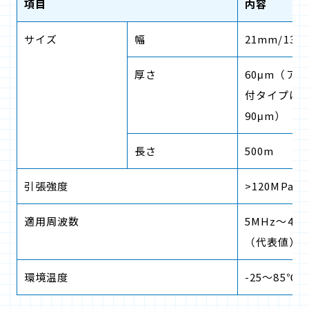
項目
内容
サイズ
幅
21mm/13.
厚さ
60μm（ア
付タイプは
90μm）
長さ
500m
引張強度
>120MPa
適用周波数
5MHz～4G
（代表値）
環境温度
-25～85℃