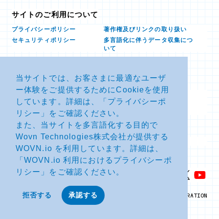
サイトのご利用について
プライバシーポリシー
著作権及びリンクの取り扱い
多言語化に伴うデータ収集につ
セキュリティポリシー
いて
当サイトでは、お客さまに最適なユーザ
お問い合せ
ー体験をご提供するためにCookieを使用
よくあるお問い合わせFAQ
SDSダウンロード
しています。詳細は、「
プライバシーポ
製品・サービスに関する重要な
その他のお問い合わせ
お知らせ
リシー
」をご確認ください。
また、当サイトを多言語化する目的で
Wovn Technologies株式会社が提供する
サイトマップ
WOVN.io を利用しています。詳細は、
「
WOVN.io 利用におけるプライバシーポ
リシー
」をご確認ください。
拒否する
承認する
© NTT ADVANCED TECHNOLOGY CORPORATION