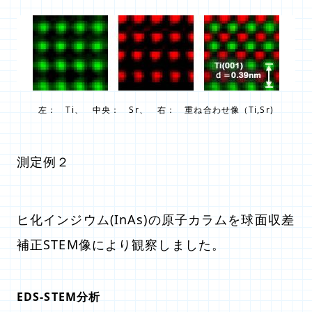
左： Ti、 中央： Sr、 右： 重ね合わせ像（Ti,Sr)
測定例２
ヒ化インジウム(InAs)の原子カラムを球面収差
補正STEM像により観察しました。
EDS-STEM分析