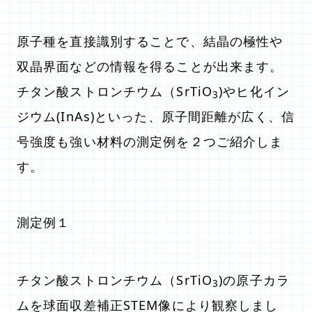
原子種を直接識別することで、結晶の極性や
双晶界面などの情報を得ることが出来ます。
チタン酸ストロンチウム（SrTiO
)やヒ化イン
3
ジウム(InAs)といった、原子間距離が広く、信
号強度も強い材料の測定例を２つご紹介しま
す。
測定例１
チタン酸ストロンチウム（SrTiO
)の原子カラ
3
ムを球面収差補正STEM像により観察しまし