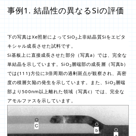
事例1. 結晶性の異なるSiの評価
下の写真はXe照射によってSiO
上非結晶質Siをエピタ
2
キシャル成長させた試料です。
Si基板上に直接成長させた部分（写真a）では、完全な
単結晶を示しています。SiO
層端部の成長層（写真b）
2
では{111}方位に3倍周期の過剰斑点が観察され、高密
度の積層欠陥の発生を示しています。また、SiO
層端
2
部より500nm以上離れた領域（写真c）では、完全な
アモルファスを示しています。