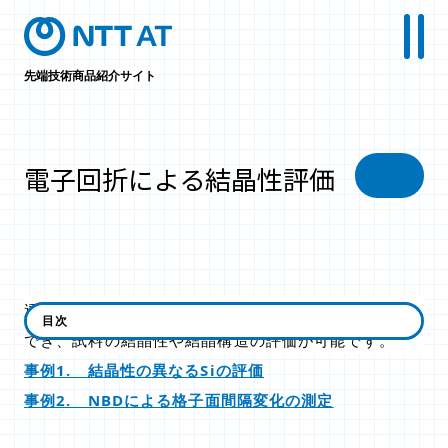
先端技術商品紹介サイト
電子回折による結晶性評価
透過電子顕微鏡（TEM）では電子回折パターンを取得
目次
でき、試料の結晶性や結晶構造の評価が可能です。
事例1. 結晶性の異なるSiの評価
事例2. NBDによる格子面間隔変化の測定