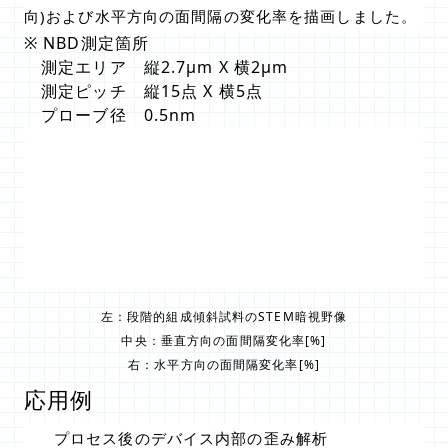
向)および水平方向の面間隔の変化率を描画しました。
※ NBD測定箇所
測定エリア 縦2.7μm X 横2μm
測定ピッチ 縦15点 X 横5点
プローブ径 0.5nm
左：段階的組成傾斜試料のSTEM暗視野像
中央：垂直方向の面間隔変化率[%]
右：水平方向の面間隔変化率[%]
応用例
プロセス後のデバイス内部の歪み解析