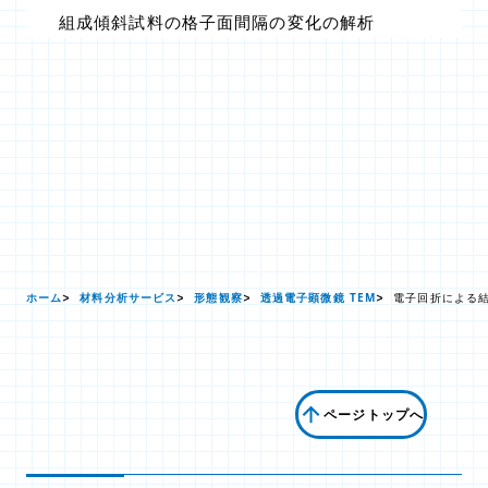
組成傾斜試料の格子面間隔の変化の解析
ホーム
材料分析サービス
形態観察
透過電子顕微鏡 TEM
電子回折による
ページトップへ