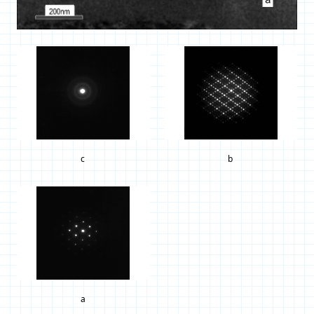
c
b
a