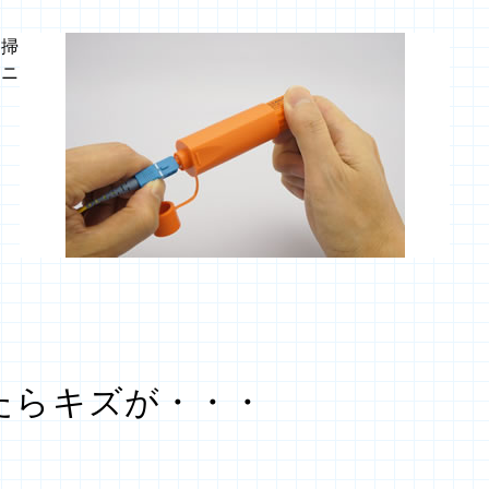
清掃
モニ
たらキズが・・・