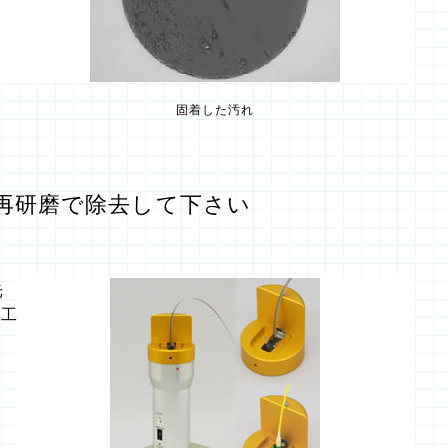
固着した汚れ
再研磨で除去して下さい
光
、工