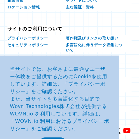
本サイトについて
企業情報
ロケーション情報
主な認証・資格
サイトのご利用について
プライバシーポリシー
著作権及びリンクの取り扱い
多言語化に伴うデータ収集につ
セキュリティポリシー
いて
当サイトでは、お客さまに最適なユーザ
お問い合せ
ー体験をご提供するためにCookieを使用
よくあるお問い合わせFAQ
SDSダウンロード
しています。詳細は、「
プライバシーポ
製品・サービスに関する重要な
その他のお問い合わせ
お知らせ
リシー
」をご確認ください。
また、当サイトを多言語化する目的で
Wovn Technologies株式会社が提供する
サイトマップ
WOVN.io を利用しています。詳細は、
「
WOVN.io 利用におけるプライバシーポ
リシー
」をご確認ください。