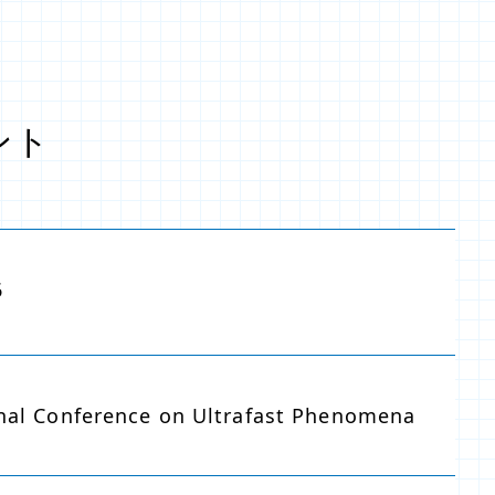
ント
6
onal Conference on Ultrafast Phenomena