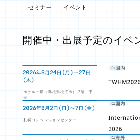
セミナー
イベント
開催中・出展予定のイベ
国内
2026年8月24日(月)～27日
(木)
TWHM202
ホテル一畑（島根県松江市） 2階「平
安」
国内
2026年8月2日(日)～7日(金)
Internati
札幌コンベンションセンター
2026
海外