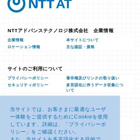
NTTアドバンステクノロジ株式会社 企業情報
本サイトについて
企業情報
ロケーション情報
主な認証・資格
サイトのご利用について
プライバシーポリシー
著作権及びリンクの取り扱い
多言語化に伴うデータ収集につ
セキュリティポリシー
いて
当サイトでは、お客さまに最適なユーザ
お問い合せ
ー体験をご提供するためにCookieを使用
よくあるお問い合わせFAQ
SDSダウンロード
しています。詳細は、「
プライバシーポ
製品・サービスに関する重要な
その他のお問い合わせ
お知らせ
リシー
」をご確認ください。
また、当サイトを多言語化する目的で