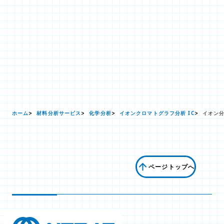
ホーム
材料分析サービス
化学分析
イオンクロマトグラフ分析 IC
イオン
ページトップへ