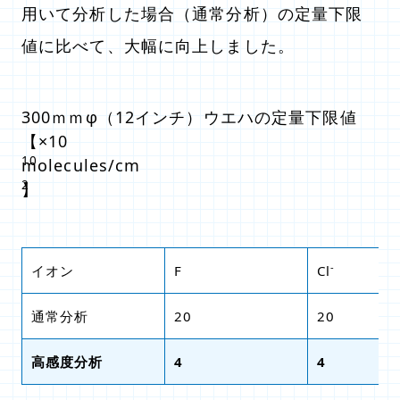
用いて分析した場合（通常分析）の定量下限
値に比べて、大幅に向上しました。
300ｍｍφ（12インチ）ウエハの定量下限値
【×10
10
molecules/cm
2
】
-
イオン
F
Cl
通常分析
20
20
高感度分析
4
4