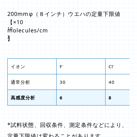
200mmφ（８インチ）ウエハの定量下限値
【×10
10
molecules/cm
2
】
-
-
イオン
F
Cl
通常分析
30
40
高感度分析
6
8
*試料状態、回収条件、測定条件などにより、
定量下限値は変わることがあります。