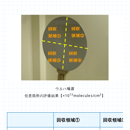
ウエハ曝露
13
2
任意箇所の評価結果【×10
molecules/cm
】
回収領域①
回収領域②