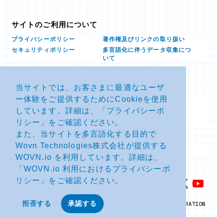
サイトのご利用について
プライバシーポリシー
著作権及びリンクの取り扱い
多言語化に伴うデータ収集につ
セキュリティポリシー
いて
当サイトでは、お客さまに最適なユーザ
お問い合せ
ー体験をご提供するためにCookieを使用
よくあるお問い合わせFAQ
SDSダウンロード
しています。詳細は、「
プライバシーポ
製品・サービスに関する重要な
その他のお問い合わせ
お知らせ
リシー
」をご確認ください。
また、当サイトを多言語化する目的で
Wovn Technologies株式会社が提供する
サイトマップ
WOVN.io を利用しています。詳細は、
「
WOVN.io 利用におけるプライバシーポ
リシー
」をご確認ください。
拒否する
承認する
© NTT ADVANCED TECHNOLOGY CORPORATION