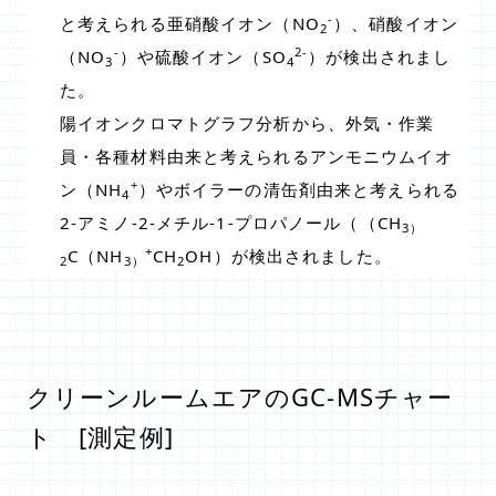
-
と考えられる亜硝酸イオン（NO
）、硝酸イオン
2
-
2-
（NO
）や硫酸イオン（SO
）が検出されまし
3
4
た。
陽イオンクロマトグラフ分析から、外気・作業
員・各種材料由来と考えられるアンモニウムイオ
+
ン（NH
）やボイラーの清缶剤由来と考えられる
4
2-アミノ-2-メチル-1-プロパノール（（CH
3）
+
C（NH
CH
OH）が検出されました。
2
3）
2
クリーンルームエアのGC-MSチャー
ト [測定例]