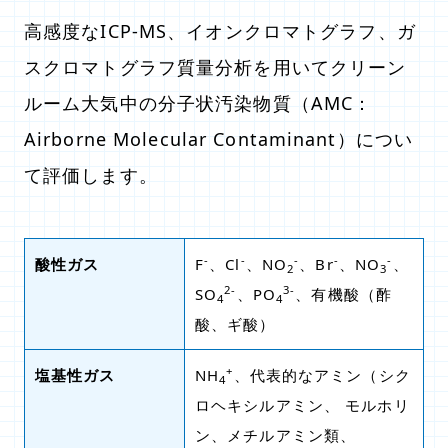
高感度なICP-MS、イオンクロマトグラフ、ガ
スクロマトグラフ質量分析を用いてクリーン
ルーム大気中の分子状汚染物質（AMC：
Airborne Molecular Contaminant）につい
て評価します。
-
-
-
-
-
酸性ガス
F
、Cl
、NO
、Br
、NO
、
2
3
2-
3-
SO
、PO
、有機酸（酢
4
4
酸、ギ酸）
+
塩基性ガス
NH
、代表的なアミン（シク
4
ロヘキシルアミン、 モルホリ
ン、メチルアミン類、