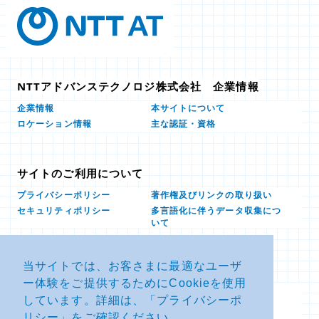
NTTアドバンステクノロジ株式会社 企業情報
本サイトについて
企業情報
ロケーション情報
主な認証・資格
サイトのご利用について
プライバシーポリシー
著作権及びリンクの取り扱い
多言語化に伴うデータ収集につ
セキュリティポリシー
いて
当サイトでは、お客さまに最適なユーザ
お問い合せ
ー体験をご提供するためにCookieを使用
よくあるお問い合わせFAQ
SDSダウンロード
しています。詳細は、「
プライバシーポ
製品・サービスに関する重要な
その他のお問い合わせ
お知らせ
リシー
」をご確認ください。