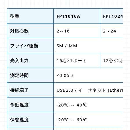
型番
FPT1016A
FPT1024A
対応心数
2～16
2～24
ファイバ種類
SM / MM
光入出力
16心×1ポート
12心×2ポー
測定時間
<0.05 s
接続端子
USB2.0 / イーサネット (Ethernet
作動温度
-20℃ ～ 40℃
保管温度
-20℃ ～ 60℃