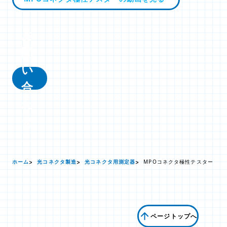
お
問
い
合
わ
せ
ホーム
光コネクタ製造
光コネクタ用測定器
MPOコネクタ極性テスター
ページトップへ