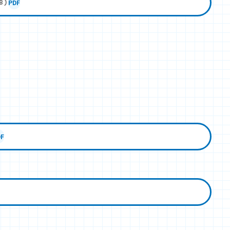
PDF
B)
DF