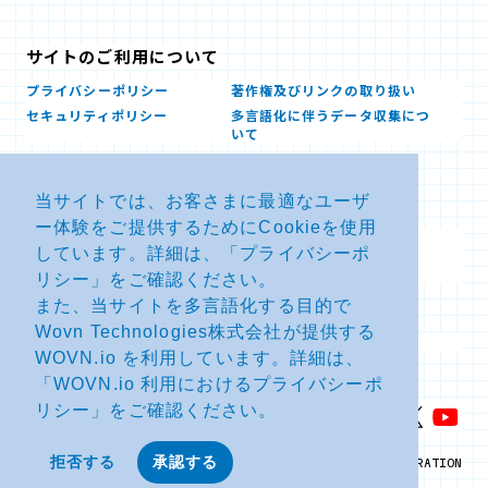
サイトのご利用について
プライバシーポリシー
著作権及びリンクの取り扱い
セキュリティポリシー
多言語化に伴うデータ収集につ
いて
当サイトでは、お客さまに最適なユーザ
お問い合せ
ー体験をご提供するためにCookieを使用
よくあるお問い合わせFAQ
SDSダウンロード
しています。詳細は、「
プライバシーポ
製品・サービスに関する重要な
その他のお問い合わせ
お知らせ
リシー
」をご確認ください。
また、当サイトを多言語化する目的で
Wovn Technologies株式会社が提供する
サイトマップ
WOVN.io を利用しています。詳細は、
「
WOVN.io 利用におけるプライバシーポ
リシー
」をご確認ください。
拒否する
承認する
© NTT ADVANCED TECHNOLOGY CORPORATION