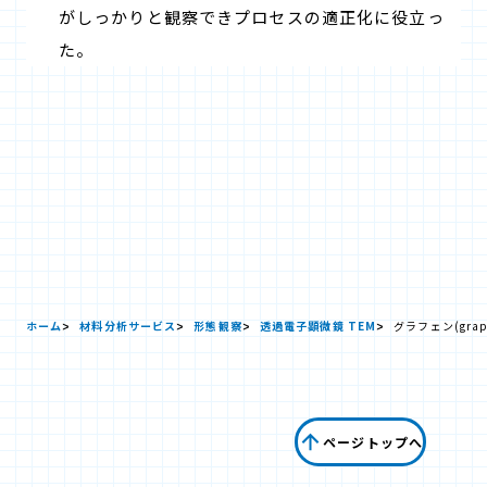
がしっかりと観察できプロセスの適正化に役立っ
た。
ホーム
材料分析サービス
形態観察
透過電子顕微鏡 TEM
グラフェン(gra
ページトップへ